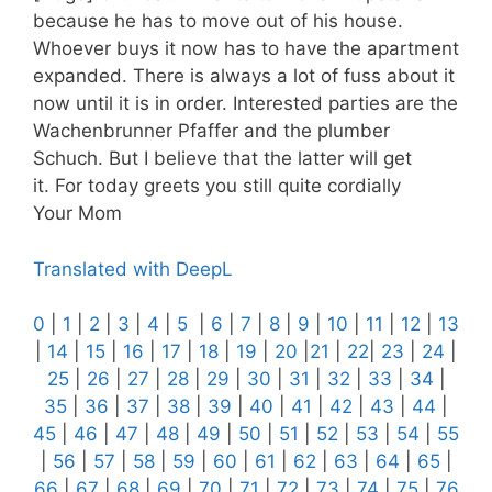
because he has to move out of his house.
Whoever buys it now has to have the apartment
expanded. There is always a lot of fuss about it
now until it is in order. Interested parties are the
Wachenbrunner Pfaffer and the plumber
Schuch. But I believe that the latter will get
it. For today greets you still quite cordially
Your Mom
Translated with DeepL
0
|
1
|
2
|
3
|
4
|
5
|
6
|
7
|
8
|
9
|
10
|
11
|
12
|
13
|
14
|
15
|
16
|
17
|
18
|
19
|
20
|
21
|
22
|
23
|
24
|
25
|
26
|
27
|
28
|
29
|
30
|
31
|
32
|
33
|
34
|
35
|
36
|
37
|
38
|
39
|
40
|
41
|
42
|
43
|
44
|
45
|
46
|
47
|
48
|
49
|
50
|
51
|
52
|
53
|
54
|
55
|
56
|
57
|
58
|
59
|
60
|
61
|
62
|
63
|
64
|
65
|
66
|
67
|
68
|
69
|
70
|
71
|
72
|
73
|
74
|
75
|
76