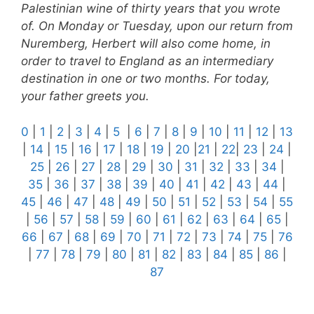
Palestinian wine of thirty years that you wrote
of. On Monday or Tuesday, upon our return from
Nuremberg, Herbert will also come home, in
order to travel to England as an intermediary
destination in one or two months. For today,
your father greets you.
0
|
1
|
2
|
3
|
4
|
5
|
6
|
7
|
8
|
9
|
10
|
11
|
12
|
13
|
14
|
15
|
16
|
17
|
18
|
19
|
20
|
21
|
22
|
23
|
24
|
25
|
26
|
27
|
28
|
29
|
30
|
31
|
32
|
33
|
34
|
35
|
36
|
37
|
38
|
39
|
40
|
41
|
42
|
43
|
44
|
45
|
46
|
47
|
48
|
49
|
50
|
51
|
52
|
53
|
54
|
55
|
56
|
57
|
58
|
59
|
60
|
61
|
62
|
63
|
64
|
65
|
66
|
67
|
68
|
69
|
70
|
71
|
72
|
73
|
74
|
75
|
76
|
77
|
78
|
79
|
80
|
81
|
82
|
83
|
84
|
85
|
86
|
87